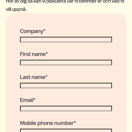
Hör av dig så kan vi diskutera var ni befinner er och vad ni
vill uppnå.
Company
*
First name
*
Last name
*
Email
*
Mobile phone number
*