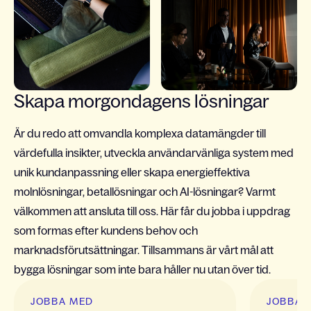
Skapa morgondagens lösningar
Är du redo att omvandla komplexa datamängder till
värdefulla insikter, utveckla användarvänliga system med
unik kundanpassning eller skapa energieffektiva
molnlösningar, betallösningar och AI-lösningar? Varmt
välkommen att ansluta till oss. Här får du jobba i uppdrag
som formas efter kundens behov och
marknadsförutsättningar. Tillsammans är vårt mål att
bygga lösningar som inte bara håller nu utan över tid.
Slide 1 of 6
JOBBA MED
JOBBA 