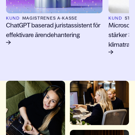
KUND
MAGISTRENES A-KASSE
KUND
STO
ChatGPT baserad juristassistent för
Microsoft
effektivare ärendehantering
stärker S
klimatrap