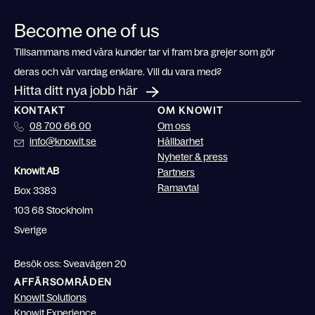
Become one of us
Tillsammans med våra kunder tar vi fram bra grejer som gör
deras och vår vardag enklare. Vill du vara med?
Hitta ditt nya jobb här
KONTAKT
OM KNOWIT
08 700 66 00
Om oss
info@knowit.se
Hållbarhet
Nyheter & press
Knowit AB
Partners
Ramavtal
Box 3383
103 68 Stockholm
Sverige
Besök oss: Sveavägen 20
AFFÄRSOMRÅDEN
Knowit Solutions
Knowit Experience