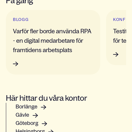
På gång
Slide 1 of 2
BLOGG
KONFER
Varför fler borde använda RPA
Testit 
- en digital medarbetare för
för tes
framtidens arbetsplats
Här hittar du våra kontor
Borlänge
Gävle
Göteborg
Helsingborg