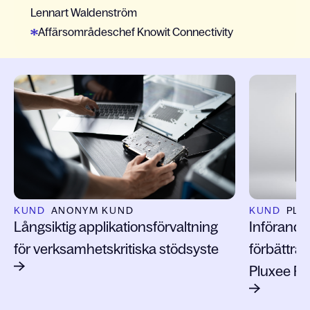
Lennart Waldenström
Affärsområdeschef Knowit Connectivity
Slide 1 of 8
KUND
ANONYM KUND
KUND
PLU
Långsiktig applikationsförvaltning
Införande
för verksamhetskritiska stödsyste
förbättra
Pluxee Po