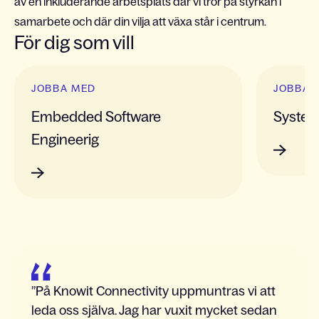
av en inkluderande arbetsplats där vi tror på styrkan i
samarbete och där din vilja att växa står i centrum.
För dig som vill
Slide 1 of 4
JOBBA MED
JOBBA 
Embedded Software
System
Engineerig
På Knowit Connectivity uppmuntras vi att
leda oss själva. Jag har vuxit mycket sedan