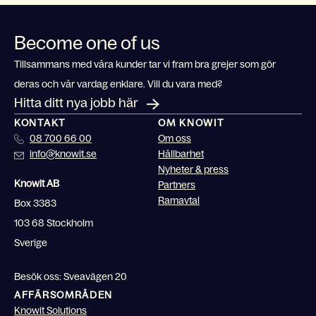
Become one of us
Tillsammans med våra kunder tar vi fram bra grejer som gör
deras och vår vardag enklare. Vill du vara med?
Hitta ditt nya jobb här
KONTAKT
OM KNOWIT
08 700 66 00
Om oss
info@knowit.se
Hållbarhet
Nyheter & press
Knowit AB
Partners
Ramavtal
Box 3383
103 68 Stockholm
Sverige
Besök oss: Sveavägen 20
AFFÄRSOMRÅDEN
Knowit Solutions