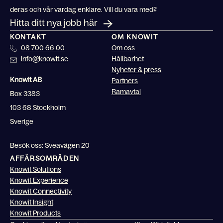
deras och vår vardag enklare. Vill du vara med?
Hitta ditt nya jobb här
KONTAKT
OM KNOWIT
08 700 66 00
Om oss
info@knowit.se
Hållbarhet
Nyheter & press
Knowit AB
Partners
Ramavtal
Box 3383
103 68 Stockholm
Sverige
Besök oss: Sveavägen 20
AFFÄRSOMRÅDEN
Knowit Solutions
Knowit Experience
Knowit Connectivity
Knowit Insight
Knowit Products