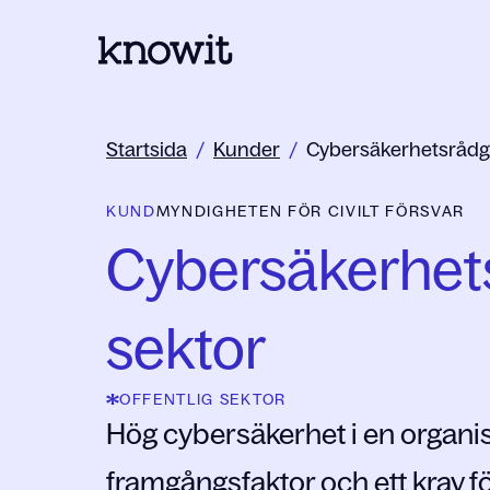
Till startsidan på Knowit
Startsida
/
Kunder
/
Cybersäkerhetsrådgivn
KUND
MYNDIGHETEN FÖR CIVILT FÖRSVAR
Cybersäkerhetsr
sektor
OFFENTLIG SEKTOR
Hög cybersäkerhet i en organis
framgångsfaktor och ett krav fö