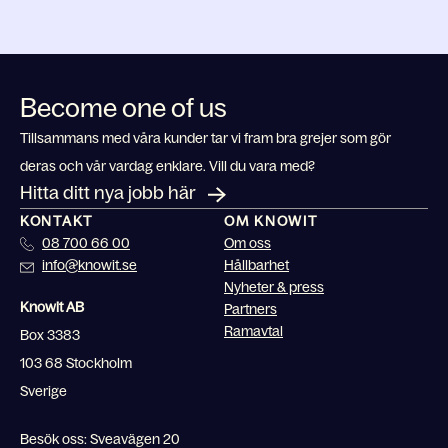
Become one of us
Tillsammans med våra kunder tar vi fram bra grejer som gör
deras och vår vardag enklare. Vill du vara med?
Hitta ditt nya jobb här
KONTAKT
OM KNOWIT
08 700 66 00
Om oss
info@knowit.se
Hållbarhet
Nyheter & press
Knowit AB
Partners
Ramavtal
Box 3383
103 68 Stockholm
Sverige
Besök oss: Sveavägen 20