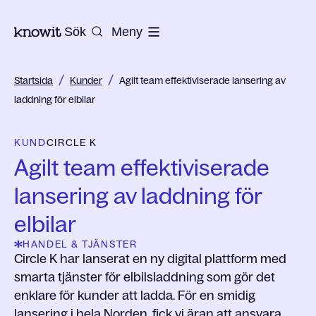
Till startsidan på Knowit
Sök
Meny
/
/
Startsida
Kunder
Agilt team effektiviserade lansering av
laddning för elbilar
KUND
CIRCLE K
Agilt team effektiviserade
lansering av laddning för
elbilar
HANDEL & TJÄNSTER
Circle K har lanserat en ny digital plattform med
smarta tjänster för elbilsladdning som gör det
enklare för kunder att ladda. För en smidig
lansering i hela Norden, fick vi äran att ansvara