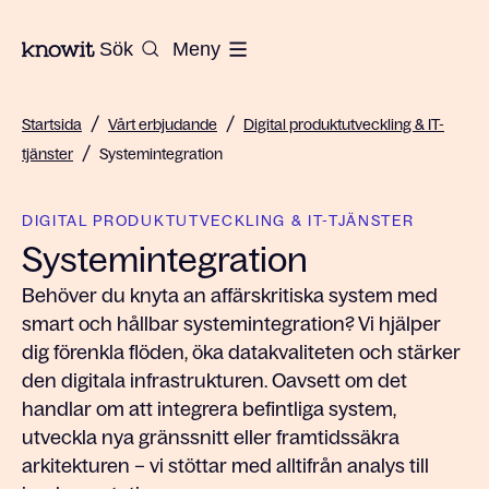
Till startsidan på Knowit
Sök
Meny
/
/
Startsida
Vårt erbjudande
Digital produktutveckling & IT-
/
tjänster
Systemintegration
DIGITAL PRODUKTUTVECKLING & IT-TJÄNSTER
Systemintegration
Behöver du knyta an affärskritiska system med
smart och hållbar systemintegration? Vi hjälper
dig förenkla flöden, öka datakvaliteten och stärker
den digitala infrastrukturen. Oavsett om det
handlar om att integrera befintliga system,
utveckla nya gränssnitt eller framtidssäkra
arkitekturen – vi stöttar med alltifrån analys till