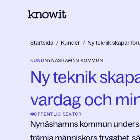
Till startsidan på Knowit
Startsida
/
Kunder
/
Ny teknik skapar för
KUND
NYNÄSHAMNS KOMMUN
Ny teknik skapa
vardag och min
OFFENTLIG SEKTOR
Nynäshamns kommun undersöker
främja människors trygghet, säk