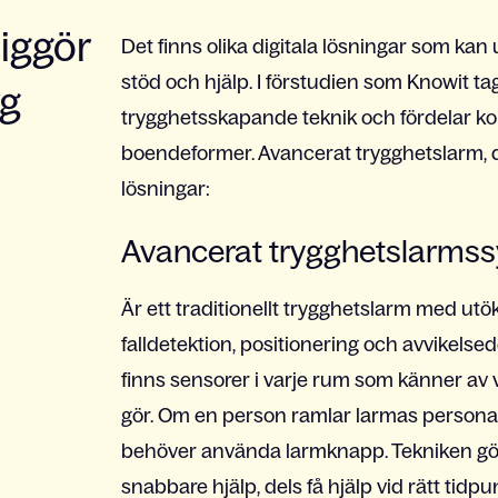
liggör
Det finns olika digitala lösningar som 
stöd och hjälp. I förstudien som Knowit t
rg
trygghetsskapande teknik och fördelar kop
boendeformer. Avancerat trygghetslarm, digi
lösningar:
Avancerat trygghetslarms
Är ett traditionellt trygghetslarm med utöka
falldetektion, positionering och avvikelse
finns sensorer i varje rum som känner av
gör. Om en person ramlar larmas personal
behöver använda larmknapp. Tekniken gör de
snabbare hjälp, dels få hjälp vid rätt tid