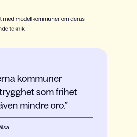
wit med modellkommuner om deras
nde teknik.
kterna kommuner
 trygghet som frihet
även mindre oro.
älsa