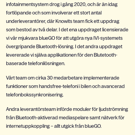
infotainmentsystem drog i gång 2020, och är än idag
fortlöpande och som involverar ett stort antal
underleverantörer, där Knowits team fick ett uppdrag
som bestod av två delar. I det ena uppdraget licensierade
vi vår mjukvara blueGO för att utgöra nya IVI-systemets
övergripande Bluetooth-lösning. I det andra uppdraget
levererade vi själva applikationen för den Blutetooth-
baserade telefonilösningen.
Vårt team om cirka 30 medarbetare implementerade
funktioner som handsfree-telefoni i bilen och avancerad
telefonbokssynkronisering.
Andra leverantörsteam införde moduler för ljudströmning
från Bluetooth-aktiverad mediaspelare samt nätverk för
internetuppkoppling – allt utgick från blueGO.