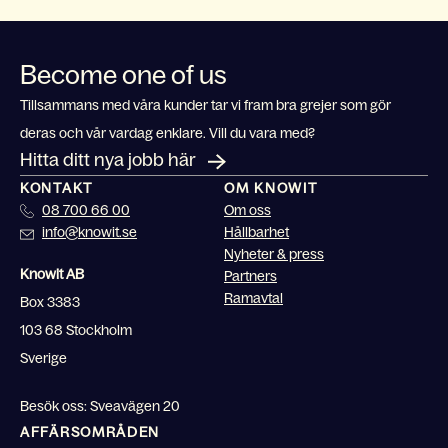
Become one of us
Tillsammans med våra kunder tar vi fram bra grejer som gör
deras och vår vardag enklare. Vill du vara med?
Hitta ditt nya jobb här
KONTAKT
OM KNOWIT
08 700 66 00
Om oss
info@knowit.se
Hållbarhet
Nyheter & press
Knowit AB
Partners
Ramavtal
Box 3383
103 68 Stockholm
Sverige
Besök oss: Sveavägen 20
AFFÄRSOMRÅDEN