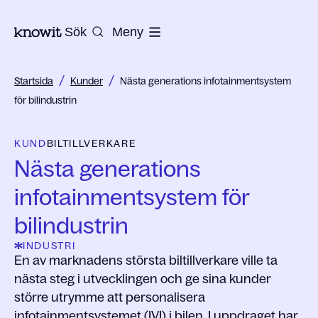
Till startsidan på Knowit
Sök
Meny
/
/
Startsida
Kunder
Nästa generations infotainmentsystem
för bilindustrin
KUND
BILTILLVERKARE
Nästa generations
infotainmentsystem för
bilindustrin
INDUSTRI
En av marknadens största biltillverkare ville ta
nästa steg i utvecklingen och ge sina kunder
större utrymme att personalisera
infotainmentsystemet (IVI) i bilen. I uppdraget har