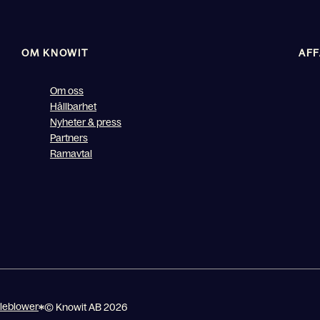
OM KNOWIT
AF
Om oss
Hållbarhet
Nyheter & press
Partners
Ramavtal
leblower
© Knowit AB 2026