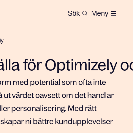
Sök
Meny
ly
la för Optimizely o
tform med potential som ofta inte
g få ut värdet oavsett om det handlar
er personalisering. Med rätt
skapar ni bättre kundupplevelser