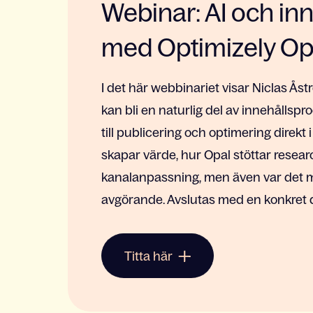
Webinar: AI och i
med Optimizely Op
I det här webbinariet visar Niclas Ås
kan bli en naturlig del av innehållspr
till publicering och optimering direkt i
skapar värde, hur Opal stöttar resear
kanalanpassning, men även var det m
avgörande. Avslutas med en konkret d
Titta här