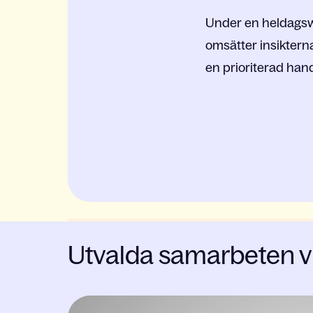
Under en heldagswor
omsätter insiktern
en prioriterad hand
Utvalda samarbeten vi 
Slide 1 of 3