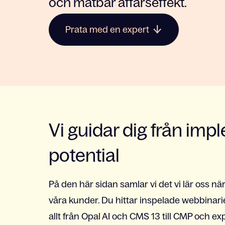
och mätbar affärseffekt.
Prata med en expert
Vi guidar dig från imple
potential
På den här sidan samlar vi det vi lär oss n
våra kunder. Du hittar inspelade webbinari
allt från Opal AI och CMS 13 till CMP och ex