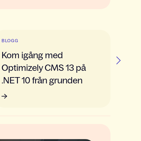
BLOGG
BLOGG
Kom igång med
Så fö
Next
Optimizely CMS 13 på
mark
.NET 10 från grunden