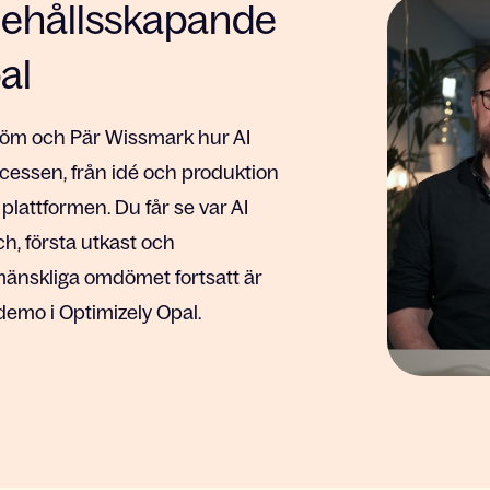
nnehållsskapande
al
tröm och Pär Wissmark hur AI
ocessen, från idé och produktion
 plattformen. Du får se var AI
ch, första utkast och
änskliga omdömet fortsatt är
emo i Optimizely Opal.