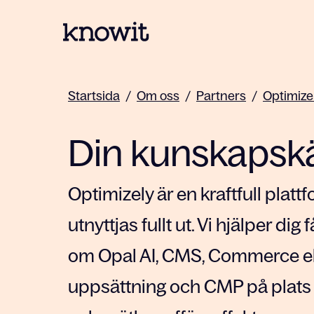
Till startsidan på Knowit
Startsida
/
Om oss
/
Partners
/
Optimize
Din kunskapskäl
Optimizely är en kraftfull plat
utnyttjas fullt ut. Vi hjälper di
om Opal AI, CMS, Commerce ell
uppsättning och CMP på plats 