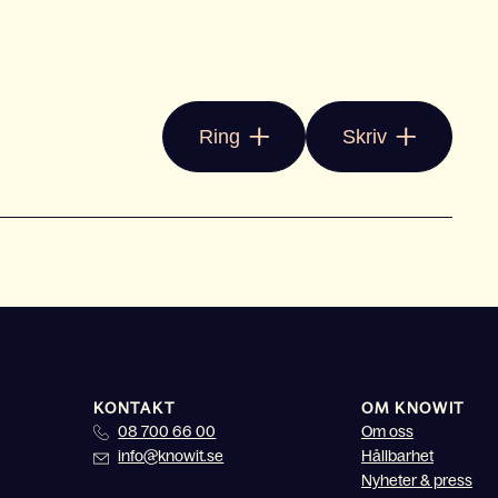
Ring
Skriv
KONTAKT
OM KNOWIT
08 700 66 00
Om oss
info@knowit.se
Hållbarhet
Nyheter & press