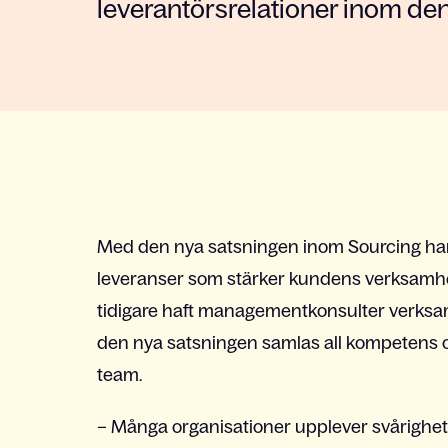
leverantörsrelationer inom den 
Med den nya satsningen inom Sourcing har
leveranser som stärker kundens verksamhet
tidigare haft managementkonsulter verks
den nya satsningen samlas all kompetens o
team.
– Många organisationer upplever svårighete