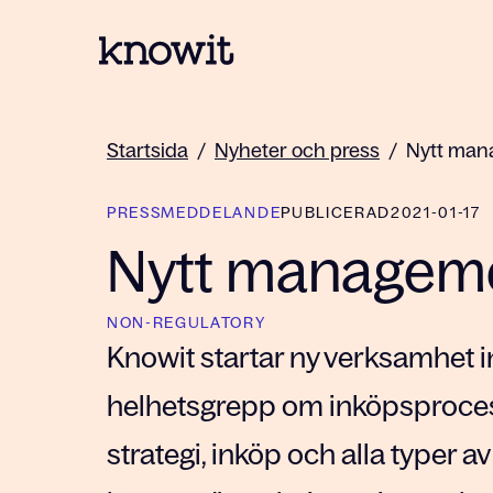
Till startsidan på Knowit
Startsida
/
Nyheter och press
/
Nytt man
PRESSMEDDELANDE
PUBLICERAD
2021-01-17
Nytt manageme
NON-REGULATORY
Knowit startar ny verksamhet in
helhetsgrepp om inköpsproce
strategi, inköp och alla typer 