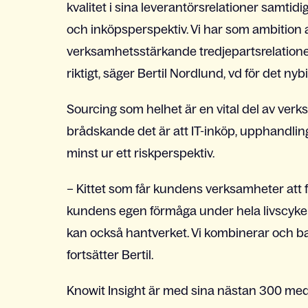
kvalitet i sina leverantörsrelationer samti
och inköpsperspektiv. Vi har som ambition a
verksamhetsstärkande tredjepartsrelationer 
riktigt, säger Bertil Nordlund, vd för det ny
Sourcing som helhet är en vital del av verks
brådskande det är att IT-inköp, upphandlin
minst ur ett riskperspektiv.
– Kittet som får kundens verksamheter att 
kundens egen förmåga under hela livscykel
kan också hantverket. Vi kombinerar och bal
fortsätter Bertil.
Knowit Insight är med sina nästan 300 med