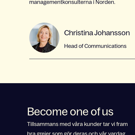
managementkonsulterna i Norden.
Christina Johansson
Head of Communications
Become one of us
Tillsammans med våra kunder tar vi fram
bra grejer som gör deras och vår vardag