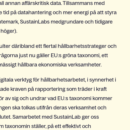
 all annan affärskritisk data. Tillsammans med
re tid på datahantering och mer energi på att styra
antemark, SustainLabs medgrundare och tidigare
 höger).
r däribland ett flertal hållbarhetsstrateger och
rågorna just nu gäller EU:s gröna taxonomi, ett
ömässigt hållbara ekonomiska verksamheter.
gitala verktyg för hållbarhetsarbetet, i synnerhet i
ade kraven på rapportering som träder i kraft
ör av sig och undrar vad EU:s taxonomi kommer
ngen ska tolkas utifrån deras verksamhet och
slutet. Samarbetet med SustainLab ger oss
om taxonomin ställer, på ett effektivt och