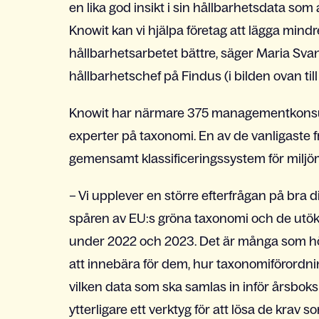
en lika god insikt i sin hållbarhetsdata som
Knowit kan vi hjälpa företag att lägga mind
hållbarhetsarbetet bättre, säger Maria Sv
hållbarhetschef på Findus (i bilden ovan till
Knowit har närmare 375 managementkonsulte
experter på taxonomi. En av de vanligaste f
gemensamt klassificeringssystem för milj
– Vi upplever en större efterfrågan på bra di
spåren av EU:s gröna taxonomi och de utök
under 2022 och 2023. Det är många som h
att innebära för dem, hur taxonomiförordni
vilken data som ska samlas in inför årsbok
ytterligare ett verktyg för att lösa de krav s