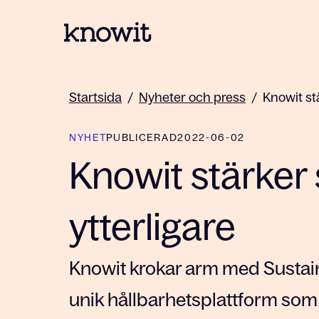
Till startsidan på Knowit
Startsida
/
Nyheter och press
/
Knowit st
NYHET
PUBLICERAD
2022-06-02
Knowit stärker 
ytterligare
Knowit krokar arm med Sustai
unik hållbarhetsplattform som