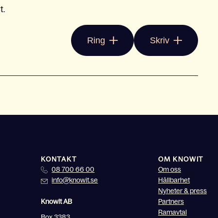
t.
Ring
Skriv
KONTAKT
OM KNOWIT
08 700 66 00
Om oss
info@knowit.se
Hållbarhet
Nyheter & press
Knowit AB
Partners
Ramavtal
Box 3383