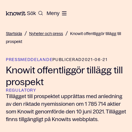
Till startsidan på Knowit
Sök
Meny
/
/
Startsida
Nyheter och press
Knowit offentliggör tillägg till
prospekt
PRESSMEDDELANDE
PUBLICERAD
2021-06-21
Knowit offentliggör tillägg till
prospekt
REGULATORY
Tillägget till prospektet upprättas med anledning
av den riktade nyemissionen om 1 785 714 aktier
som Knowit genomförde den 10 juni 2021. Tillägget
finns tillgängligt på Knowits webbplats.