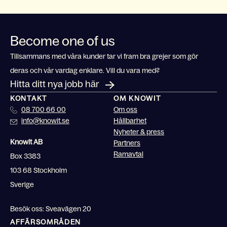
Become one of us
Tillsammans med våra kunder tar vi fram bra grejer som gör
deras och vår vardag enklare. Vill du vara med?
Hitta ditt nya jobb här
KONTAKT
OM KNOWIT
08 700 66 00
Om oss
info@knowit.se
Hållbarhet
Nyheter & press
Knowit AB
Partners
Ramavtal
Box 3383
103 68 Stockholm
Sverige
Besök oss: Sveavägen 20
AFFÄRSOMRÅDEN