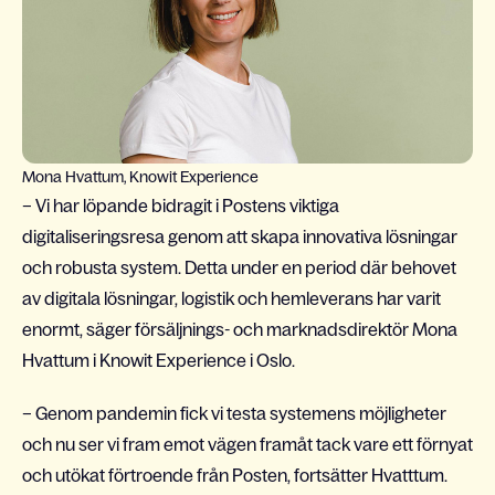
Mona Hvattum, Knowit Experience
– Vi har löpande bidragit i Postens viktiga
digitaliseringsresa genom att skapa innovativa lösningar
och robusta system. Detta under en period där behovet
av digitala lösningar, logistik och hemleverans har varit
enormt, säger försäljnings- och marknadsdirektör Mona
Hvattum i Knowit Experience i Oslo.
– Genom pandemin fick vi testa systemens möjligheter
och nu ser vi fram emot vägen framåt tack vare ett förnyat
och utökat förtroende från Posten, fortsätter Hvatttum.