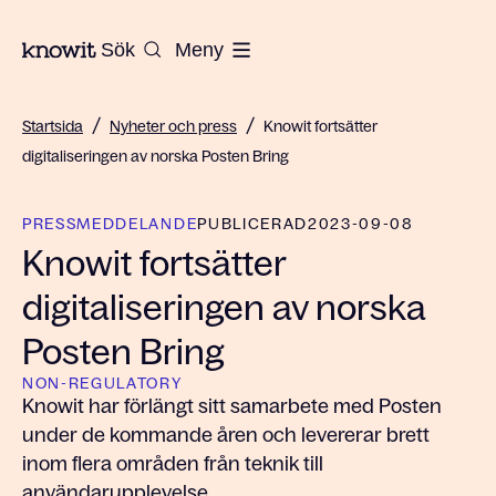
Till startsidan på Knowit
Sök
Meny
/
/
Startsida
Nyheter och press
Knowit fortsätter
digitaliseringen av norska Posten Bring
PRESSMEDDELANDE
PUBLICERAD
2023-09-08
Knowit fortsätter
digitaliseringen av norska
Posten Bring
NON-REGULATORY
Knowit har förlängt sitt samarbete med Posten
under de kommande åren och levererar brett
inom flera områden från teknik till
användarupplevelse.