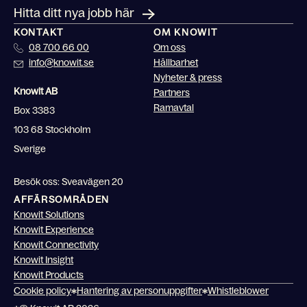
Hitta ditt nya jobb här
KONTAKT
OM KNOWIT
08 700 66 00
Om oss
info@knowit.se
Hållbarhet
Nyheter & press
Knowit AB
Partners
Ramavtal
Box 3383
103 68 Stockholm
Sverige
Besök oss: Sveavägen 20
AFFÄRSOMRÅDEN
Knowit Solutions
Knowit Experience
Knowit Connectivity
Knowit Insight
Knowit Products
Cookie policy
Hantering av personuppgifter
Whistleblower