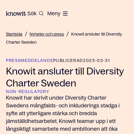
Till startsidan på Knowit
Sök
Meny
/
/
Startsida
Nyheter och press
Knowit ansluter till Diversity
Charter Sweden
PRESSMEDDELANDE
PUBLICERAD
2023-03-31
Knowit ansluter till Diversity
Charter Sweden
NON-REGULATORY
Knowit har skrivit under Diversity Charter
Swedens mångfalds- och inkluderings stadga i
syfte att ytterligare stärka och bredda
jämställdhetsarbetet. Knowit teamar upp i ett
långsiktigt samarbete med ambitionen att öka