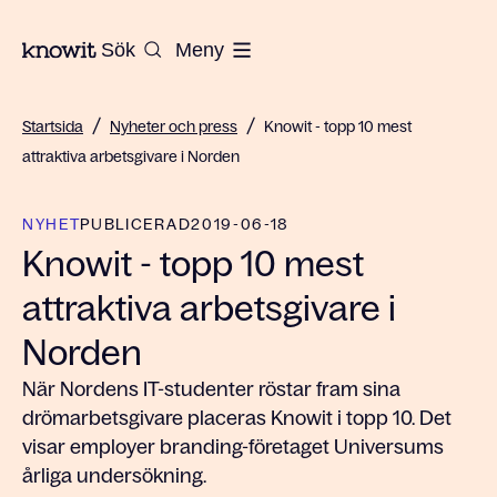
Till startsidan på Knowit
Sök
Meny
/
/
Startsida
Nyheter och press
Knowit - topp 10 mest
attraktiva arbetsgivare i Norden
NYHET
PUBLICERAD
2019-06-18
Knowit - topp 10 mest
attraktiva arbetsgivare i
Norden
När Nordens IT-studenter röstar fram sina
drömarbetsgivare placeras Knowit i topp 10. Det
visar employer branding-företaget Universums
årliga undersökning.