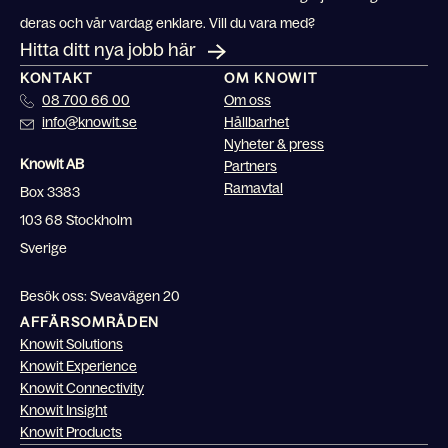
deras och vår vardag enklare. Vill du vara med?
Hitta ditt nya jobb här
KONTAKT
OM KNOWIT
08 700 66 00
Om oss
info@knowit.se
Hållbarhet
Nyheter & press
Knowit AB
Partners
Ramavtal
Box 3383
103 68 Stockholm
Sverige
Besök oss: Sveavägen 20
AFFÄRSOMRÅDEN
Knowit Solutions
Knowit Experience
Knowit Connectivity
Knowit Insight
Knowit Products