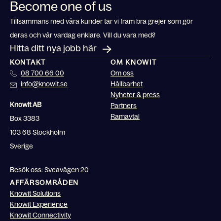
Become one of us
Tillsammans med våra kunder tar vi fram bra grejer som gör
deras och vår vardag enklare. Vill du vara med?
Hitta ditt nya jobb här
KONTAKT
OM KNOWIT
08 700 66 00
Om oss
info@knowit.se
Hållbarhet
Nyheter & press
Knowit AB
Partners
Ramavtal
Box 3383
103 68 Stockholm
Sverige
Besök oss: Sveavägen 20
AFFÄRSOMRÅDEN
Knowit Solutions
Knowit Experience
Knowit Connectivity