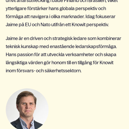
drivit affärsutveckling i både Finland och Brasilien, vilket
ytterligare förstärker hans globala perspektiv och
förmåga att navigera i olika marknader. Idag fokuserar
Jaime på EU och Nato utifrån ett Knowit perspektiv.
Jaime är en driven och strategisk ledare som kombinerar
teknisk kunskap med enastående ledarskapsförmåga.
Hans passion för att utveckla verksamheter och skapa
långsiktiga värden gör honom till en tillgång för Knowit
inom försvars- och säkerhetssektorn.