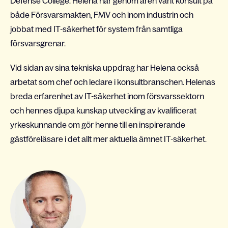
Defense College. Helena har genom åren varit konsult på
både Försvarsmakten, FMV och inom industrin och
jobbat med IT-säkerhet för system från samtliga
försvarsgrenar.
Vid sidan av sina tekniska uppdrag har Helena också
arbetat som chef och ledare i konsultbranschen. Helenas
breda erfarenhet av IT-säkerhet inom försvarssektorn
och hennes djupa kunskap utveckling av kvalificerat
yrkeskunnande om gör henne till en inspirerande
gästföreläsare i det allt mer aktuella ämnet IT-säkerhet.