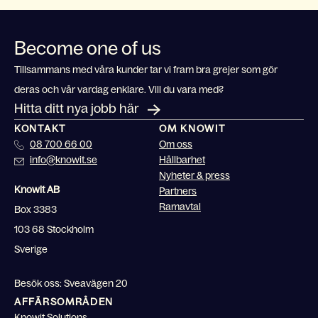
Become one of us
Tillsammans med våra kunder tar vi fram bra grejer som gör
deras och vår vardag enklare. Vill du vara med?
Hitta ditt nya jobb här
KONTAKT
OM KNOWIT
08 700 66 00
Om oss
info@knowit.se
Hållbarhet
Nyheter & press
Knowit AB
Partners
Ramavtal
Box 3383
103 68 Stockholm
Sverige
Besök oss: Sveavägen 20
AFFÄRSOMRÅDEN
Knowit Solutions