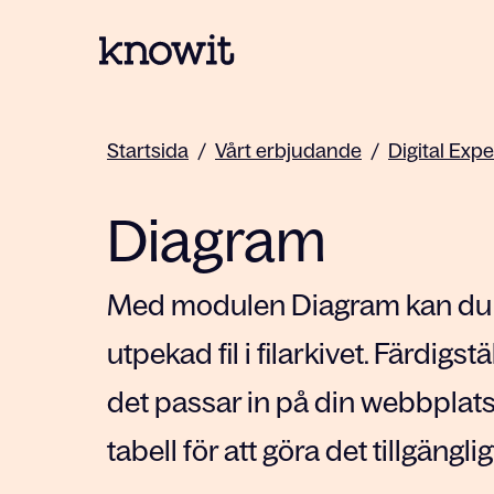
Till startsidan på Knowit
Startsida
/
Vårt erbjudande
/
Digital Exp
Diagram
Med modulen Diagram kan du s
utpekad fil i filarkivet. Färdigst
det passar in på din webbplat
tabell för att göra det tillgängligt