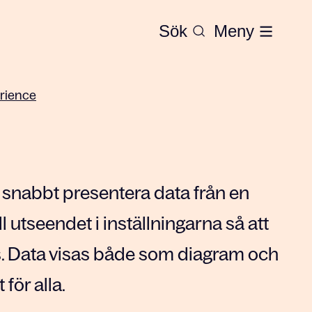
Sök
Meny
erience
nabbt presentera data från en
äll utseendet i inställningarna så att
s. Data visas både som diagram och
 för alla.