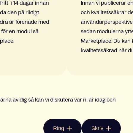
ritt i 14 dagar innan
Innan vi publicerar e
a den på riktigt.
och kvalitetssäkrar d
ndra är förenade med
användarperspektivet.
 för en modul så
sedan modulerna ytte
place.
Marketplace. Du kan k
kvalitetssäkrad när d
ärna av dig så kan vi diskutera var ni är idag och
Ring
Skriv