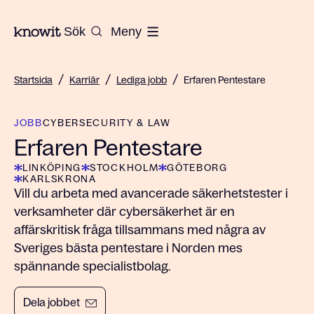
Till startsidan på Knowit
Sök
Meny
/
/
/
Startsida
Karriär
Lediga jobb
Erfaren Pentestare
JOBB
CYBERSECURITY & LAW
Erfaren Pentestare
LINKÖPING
STOCKHOLM
GÖTEBORG
KARLSKRONA
Vill du arbeta med avancerade säkerhetstester i
verksamheter där cybersäkerhet är en
affärskritisk fråga tillsammans med några av
Sveriges bästa pentestare i Norden mes
spännande specialistbolag.
Dela jobbet