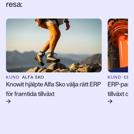
resa:
Slide 1 of 3
KUND
ALFA SKO
KUND
CLA
Knowit hjälpte Alfa Sko välja rätt ERP
ERP-partn
för framtida tillväxt
tillväxt o