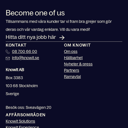
Become one of us
Tillsammans med våra kunder tar vi fram bra grejer som gör
deras och vår vardag enklare. Vill du vara med?
Hitta ditt nya jobb här
KONTAKT
OM KNOWIT
08 700 66 00
Om oss
info@knowit.se
Hållbarhet
Nyheter & press
Knowit AB
Partners
Ramavtal
Box 3383
103 68 Stockholm
Sverige
Besök oss: Sveavägen 20
AFFÄRSOMRÅDEN
Knowit Solutions
Knowit Experience