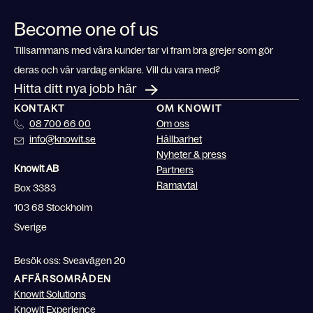
Become one of us
Tillsammans med våra kunder tar vi fram bra grejer som gör
deras och vår vardag enklare. Vill du vara med?
Hitta ditt nya jobb här
KONTAKT
OM KNOWIT
08 700 66 00
Om oss
info@knowit.se
Hållbarhet
Nyheter & press
Knowit AB
Partners
Ramavtal
Box 3383
103 68 Stockholm
Sverige
Besök oss: Sveavägen 20
AFFÄRSOMRÅDEN
Knowit Solutions
Knowit Experience