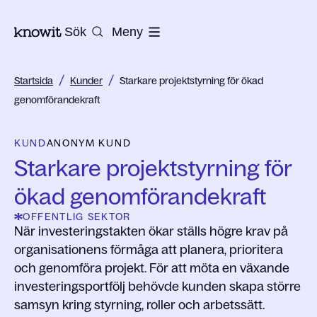
Till startsidan på Knowit
Sök
Meny
/
/
Startsida
Kunder
Starkare projektstyrning för ökad
genomförandekraft
KUND
ANONYM KUND
Starkare projektstyrning för
ökad genomförandekraft
OFFENTLIG SEKTOR
När investeringstakten ökar ställs högre krav på
organisationens förmåga att planera, prioritera
och genomföra projekt. För att möta en växande
investeringsportfölj behövde kunden skapa större
samsyn kring styrning, roller och arbetssätt.