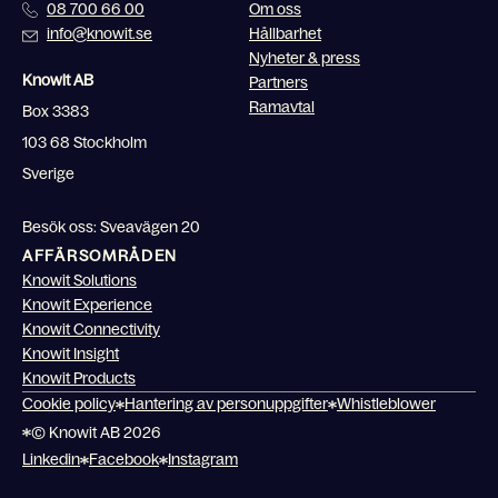
08 700 66 00
Om oss
info@knowit.se
Hållbarhet
Nyheter & press
Knowit AB
Partners
Ramavtal
Box 3383
103 68 Stockholm
Sverige
Besök oss: Sveavägen 20
AFFÄRSOMRÅDEN
Knowit Solutions
Knowit Experience
Knowit Connectivity
Knowit Insight
Knowit Products
Cookie policy
Hantering av personuppgifter
Whistleblower
© Knowit AB 2026
Linkedin
Facebook
Instagram