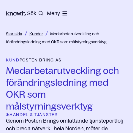
Till startsidan på Knowit
Sök
Meny
/
/
Startsida
Kunder
Medarbetarutveckling och
förändringsledning med OKR som målstyrningsverktyg
KUND
POSTEN BRING AS
Medarbetarutveckling och
förändringsledning med
OKR som
målstyrningsverktyg
HANDEL & TJÄNSTER
Genom Posten Brings omfattande tjänsteportfölj
och breda nätverk i hela Norden, möter de