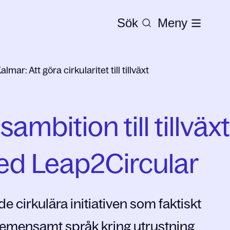
Sök
Meny
ar: Att göra cirkularitet till tillväxt
ambition till tillväx
ed Leap2Circular
de cirkulära initiativen som faktiskt
gemensamt språk kring utrustning