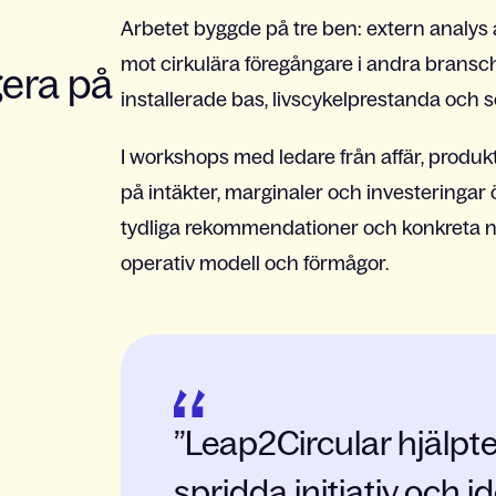
Arbetet byggde på tre ben: extern analy
mot cirkulära föregångare i andra bransch
gera på
installerade bas, livscykelprestanda och 
I workshops med ledare från affär, produk
på intäkter, marginaler och investeringar 
tydliga rekommendationer och konkreta nä
operativ modell och förmågor.
Leap2Circular hjälpte
spridda initiativ och idé