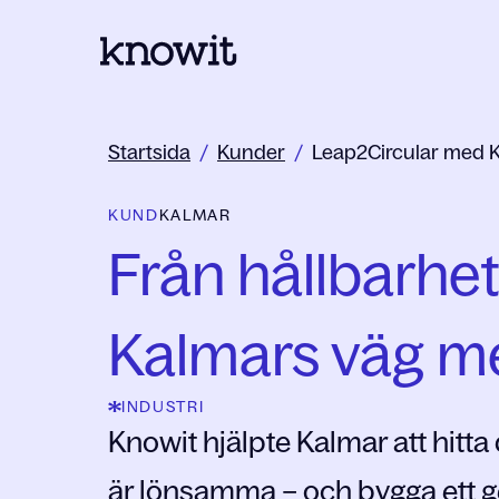
Till startsidan på Knowit
Startsida
/
Kunder
/
Leap2Circular med Kalm
KUND
KALMAR
Från hållbarhets
Kalmars väg m
INDUSTRI
Knowit hjälpte Kalmar att hitta 
är lönsamma – och bygga ett 