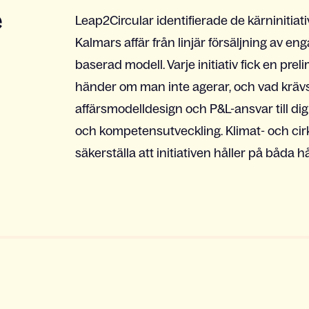
e
Leap2Circular identifierade de kärninitiat
Kalmars affär från linjär försäljning av engå
baserad modell. Varje initiativ fick en pre
händer om man inte agerar, och vad krävs
affärsmodelldesign och P&L-ansvar till di
och kompetensutveckling. Klimat- och cirkul
säkerställa att initiativen håller på båda 