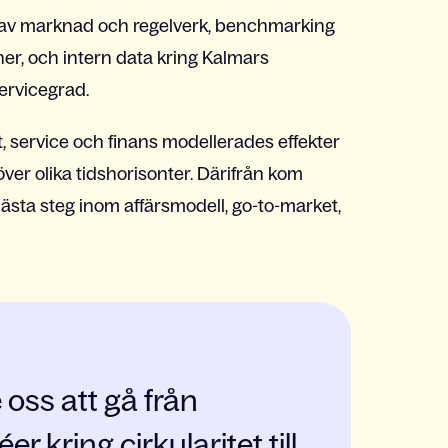
s av marknad och regelverk, benchmarking
er, och intern data kring Kalmars
servicegrad.
t, service och finans modellerades effekter
över olika tidshorisonter. Därifrån kom
sta steg inom affärsmodell, go-to-market,
 oss att gå från
er kring cirkularitet till