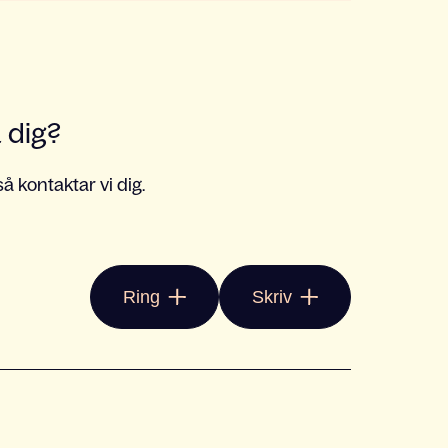
a dig?
å kontaktar vi dig.
Ring
Skriv