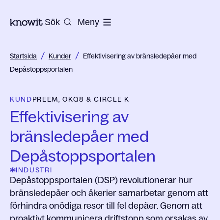
Till startsidan på Knowit
Sök
Meny
/
/
Startsida
Kunder
Effektivisering av bränsledepåer med
Depåstoppsportalen
KUND
PREEM, OKQ8 & CIRCLE K
Effektivisering av
bränsledepåer med
Depåstoppsportalen
INDUSTRI
Depåstoppsportalen (DSP) revolutionerar hur
bränsledepåer och åkerier samarbetar genom att
förhindra onödiga resor till fel depåer. Genom att
proaktivt kommunicera driftstopp som orsakas av