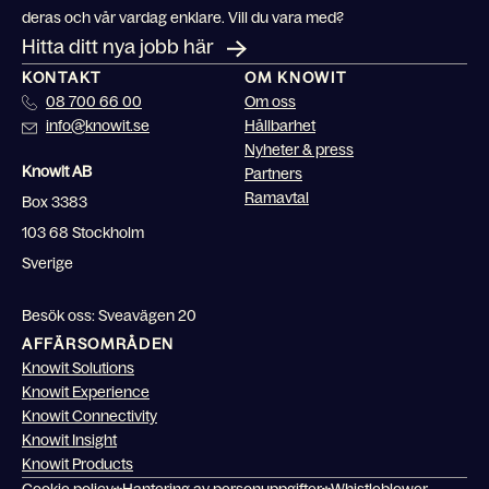
deras och vår vardag enklare. Vill du vara med?
Hitta ditt nya jobb här
KONTAKT
OM KNOWIT
08 700 66 00
Om oss
info@knowit.se
Hållbarhet
Nyheter & press
Knowit AB
Partners
Ramavtal
Box 3383
103 68 Stockholm
Sverige
Besök oss: Sveavägen 20
AFFÄRSOMRÅDEN
Knowit Solutions
Knowit Experience
Knowit Connectivity
Knowit Insight
Knowit Products
Cookie policy
Hantering av personuppgifter
Whistleblower