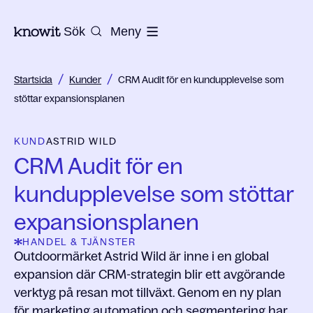
Till startsidan på Knowit
Sök
Meny
/
/
Startsida
Kunder
CRM Audit för en kundupplevelse som
stöttar expansionsplanen
KUND
ASTRID WILD
CRM Audit för en
kundupplevelse som stöttar
expansionsplanen
HANDEL & TJÄNSTER
Outdoormärket Astrid Wild är inne i en global
expansion där CRM-strategin blir ett avgörande
verktyg på resan mot tillväxt. Genom en ny plan
för marketing automation och segmentering har