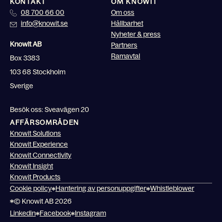
KONTAKT
OM KNOWIT
08 700 66 00
Om oss
info@knowit.se
Hållbarhet
Nyheter & press
Knowit AB
Partners
Ramavtal
Box 3383
103 68 Stockholm
Sverige
Besök oss: Sveavägen 20
AFFÄRSOMRÅDEN
Knowit Solutions
Knowit Experience
Knowit Connectivity
Knowit Insight
Knowit Products
Cookie policy
Hantering av personuppgifter
Whistleblower
© Knowit AB 2026
Linkedin
Facebook
Instagram