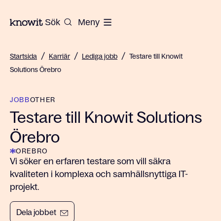
Till startsidan på Knowit
Sök
Meny
/
/
/
Startsida
Karriär
Lediga jobb
Testare till Knowit
Solutions Örebro
JOBB
OTHER
Testare till Knowit Solutions
Örebro
OREBRO
Vi söker en erfaren testare som vill säkra
kvaliteten i komplexa och samhällsnyttiga IT-
projekt.
Dela jobbet