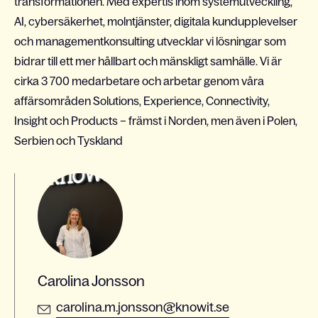
transformationen. Med expertis inom systemutveckling,
AI, cybersäkerhet, molntjänster, digitala kundupplevelser
och managementkonsulting utvecklar vi lösningar som
bidrar till ett mer hållbart och mänskligt samhälle. Vi är
cirka 3 700 medarbetare och arbetar genom våra
affärsområden Solutions, Experience, Connectivity,
Insight och Products – främst i Norden, men även i Polen,
Serbien och Tyskland
Carolina Jonsson
carolina.m.jonsson@knowit.se