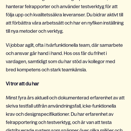
hanterar felrapporter och använder testverktyg för att
följa upp och kvalitetssäkra leveranser. Du bidrar aktivt till
att förbättra våra arbetssätt och har en nyfiken inställning
till nya metoder och verktyg.
Vi jobbar agilt, ofta i tvärfunktionella team, där samarbete
och ansvar går hand i hand. Hos oss får du frihet i
vardagen, samtidigt som du har stöd av kollegor med
bred kompetens och stark teamkänsla.
Vi tror att du har
Minst fyra års aktuell och dokumenterad erfarenhet av att
skriva testfall utifrån användningsfall, icke-funktionella
krav och designspecifikationer. Du har erfarenhet av
felrapportering och testverktyg, och är van att testa
distribuerade system som spänner över olika miljöer och