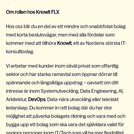
Om rollen hos Knowit FLX
Hos oss blir du en del av ett mindre och snabbfotat bolag
med korta beslutsvägar, men med alla fördelar som
kommer med att tillhöra
Knowit
, ett av Nordens största IT-
konsultbolag.
Vi arbetar med kunder inom såväl privat som offentlig
sektor och har starka ramavtal som öppnar dörrar till
spännande och långsiktiga uppdrag – oavsett om ditt
intresse är inom Systemutveckling, Data Engineering, AI,
Arkitektur,
DevOps
, Data-nära utveckling eller tekniskt
ledarskap. Du kommer in i ett bolag där du har stor
möjlighet att påverka bolagets riktning och vara med och
bygga upp ett bolag som ska vara det självklara valet för
seniora personer inom IT/Tech som vill ha mer flexibilitet