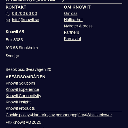
KONTAKT
OM KNOWIT
08 700 66 00
Om oss
info@knowit.se
Hållbarhet
Nyheter & press
Knowit AB
Partners
Ramavtal
Box 3383
103 68 Stockholm
Sverige
Besök oss: Sveavägen 20
AFFÄRSOMRÅDEN
Knowit Solutions
Knowit Experience
Knowit Connectivity
Knowit Insight
Knowit Products
Cookie policy
Hantering av personuppgifter
Whistleblower
© Knowit AB 2026