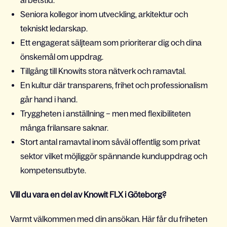
arbetstid.
Seniora kollegor inom utveckling, arkitektur och
tekniskt ledarskap.
Ett engagerat säljteam som prioriterar dig och dina
önskemål om uppdrag.
Tillgång till Knowits stora nätverk och ramavtal.
En kultur där transparens, frihet och professionalism
går hand i hand.
Tryggheten i anställning – men med flexibiliteten
många frilansare saknar.
Stort antal ramavtal inom såväl offentlig som privat
sektor vilket möjliggör spännande kunduppdrag och
kompetensutbyte.
Vill du vara en del av Knowit FLX i Göteborg?
Varmt välkommen med din ansökan. Här får du friheten