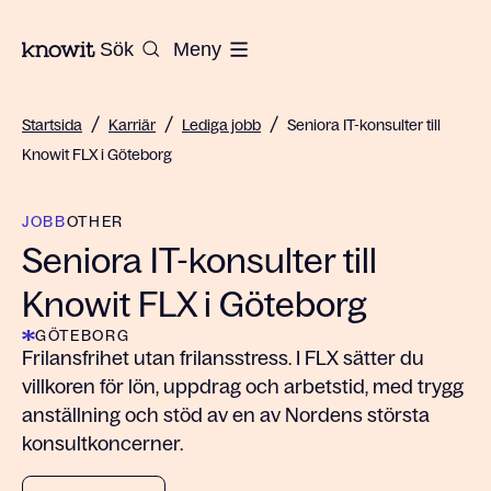
Till startsidan på Knowit
Sök
Meny
/
/
/
Startsida
Karriär
Lediga jobb
Seniora IT-konsulter till
Knowit FLX i Göteborg
JOBB
OTHER
Seniora IT-konsulter till
Knowit FLX i Göteborg
GÖTEBORG
Frilansfrihet utan frilansstress. I FLX sätter du
villkoren för lön, uppdrag och arbetstid, med trygg
anställning och stöd av en av Nordens största
konsultkoncerner.