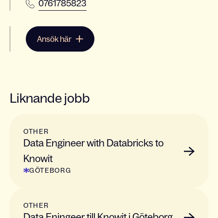
0761785823
Ansök här
Liknande jobb
OTHER
Data Engineer with Databricks to
Knowit
GÖTEBORG
OTHER
Data Eningeer till Knowit i Göteborg