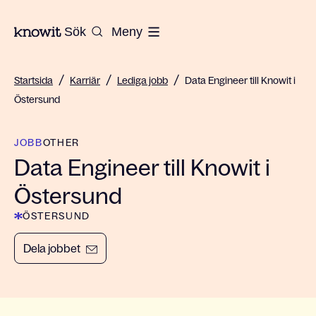
Till startsidan på Knowit
Sök
Meny
/
/
/
Startsida
Karriär
Lediga jobb
Data Engineer till Knowit i
Östersund
JOBB
OTHER
Data Engineer till Knowit i
Östersund
ÖSTERSUND
Dela jobbet