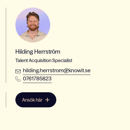
Hilding Herrström
Talent Acquisition Specialist
hilding.herrstrom@knowit.se
0761785823
Ansök här