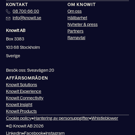
KONTAKT
OM KNOWIT
08 700 66 00
Om oss
info@knowit.se
Hållbarhet
Nyheter & press
Knowit AB
Partners
Ramavtal
Box 3383
103 68 Stockholm
Sverige
Besök oss: Sveavägen 20
AFFÄRSOMRÅDEN
Knowit Solutions
Knowit Experience
Knowit Connectivity
Knowit Insight
Knowit Products
Cookie policy
Hantering av personuppgifter
Whistleblower
© Knowit AB 2026
Linkedin
Facebook
Instagram