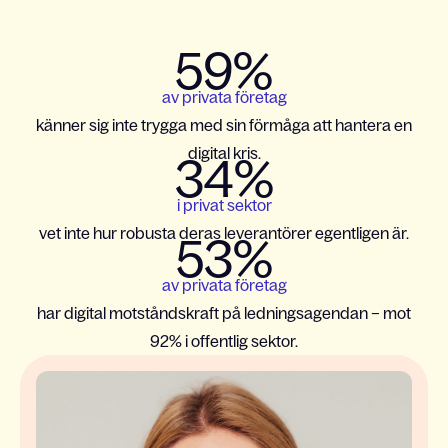
59%
av privata företag
känner sig inte trygga med sin förmåga att hantera en
digital kris.
34%
i privat sektor
vet inte hur robusta deras leverantörer egentligen är.
53%
av privata företag
har digital motståndskraft på ledningsagendan – mot
92% i offentlig sektor.