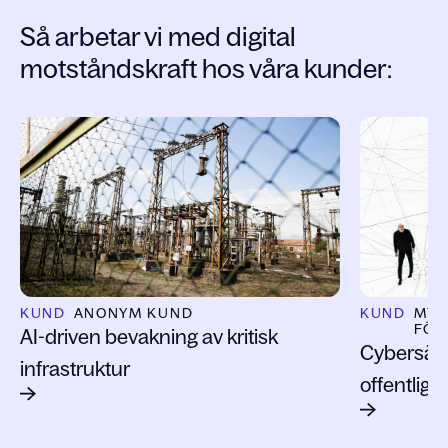
Så arbetar vi med digital
motståndskraft hos våra kunder:
Slide 1 of 2
KUND
ANONYM KUND
KUND
MYN
FÖR
AI-driven bevakning av kritisk
Cybersäke
infrastruktur
offentlig 