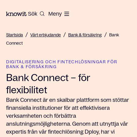
Till startsidan på Knowit
Sök
Meny
/
/
/
Startsida
Vårt erbjudande
Bank & försäkring
Bank
Connect
DIGITALISERING OCH FINTECHLÖSNINGAR FÖR
BANK & FÖRSÄKRING
Bank Connect – för
flexibilitet
Bank Connect är en skalbar plattform som stöttar
finansiella institutioner för att effektivisera
verksamheten och förbättra
anslutningsmöjligheterna. Genom att utnyttja vår
expertis från vår fintechlösning Dploy, har vi