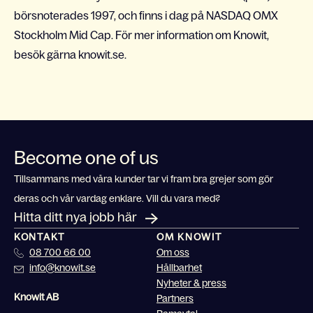
börsnoterades 1997, och finns i dag på NASDAQ OMX
Stockholm Mid Cap. För mer information om Knowit,
besök gärna knowit.se.
Become one of us
Tillsammans med våra kunder tar vi fram bra grejer som gör
deras och vår vardag enklare. Vill du vara med?
Hitta ditt nya jobb här
KONTAKT
OM KNOWIT
08 700 66 00
Om oss
info@knowit.se
Hållbarhet
Nyheter & press
Knowit AB
Partners