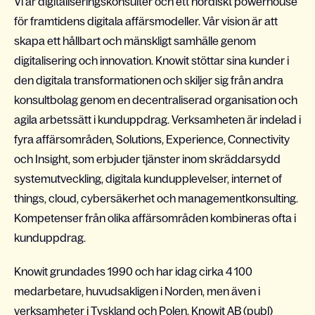
Vi är digitaliseringskonsulter och ett nordiskt powerhouse
för framtidens digitala affärsmodeller. Vår vision är att
skapa ett hållbart och mänskligt samhälle genom
digitalisering och innovation. Knowit stöttar sina kunder i
den digitala transformationen och skiljer sig från andra
konsultbolag genom en decentraliserad organisation och
agila arbetssätt i kunduppdrag. Verksamheten är indelad i
fyra affärsområden, Solutions, Experience, Connectivity
och Insight, som erbjuder tjänster inom skräddarsydd
systemutveckling, digitala kundupplevelser, internet of
things, cloud, cybersäkerhet och managementkonsulting.
Kompetenser från olika affärsområden kombineras ofta i
kunduppdrag.
Knowit grundades 1990 och har idag cirka 4 100
medarbetare, huvudsakligen i Norden, men även i
verksamheter i Tyskland och Polen. Knowit AB (publ)