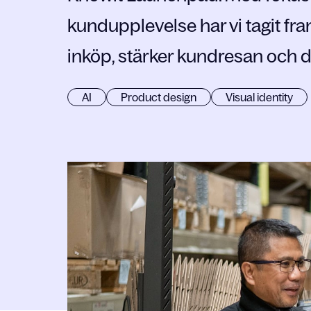
kundupplevelse har vi tagit fra
inköp, stärker kundresan och dri
AI
Product design
Visual identity