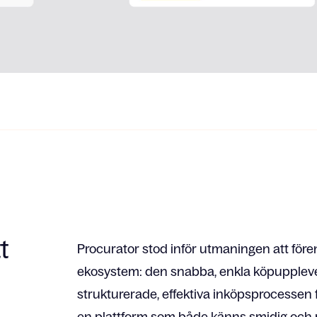
t
Procurator stod inför utmaningen att före
ekosystem: den snabba, enkla köpuppleve
strukturerade, effektiva inköpsprocessen f
en plattform som både känns smidig och p