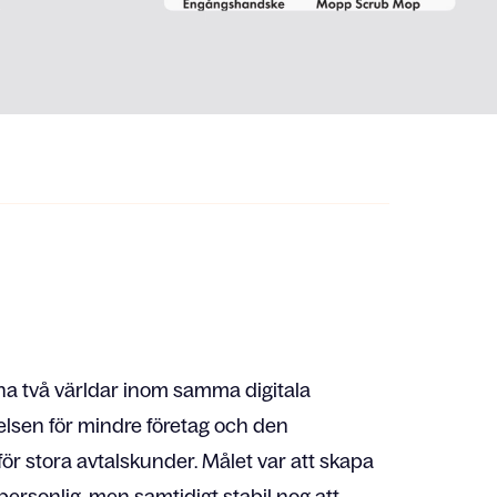
na två världar inom samma digitala
lsen för mindre företag och den
ör stora avtalskunder. Målet var att skapa
ersonlig, men samtidigt stabil nog att