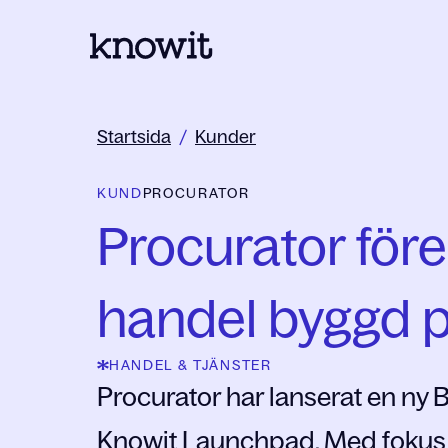
Till startsidan på Knowit
Startsida
/
Kunder
KUND
PROCURATOR
Procurator för
handel byggd 
HANDEL & TJÄNSTER
Procurator har lanserat en ny
Knowit Launchpad. Med fokus p