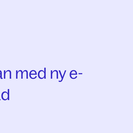
an med ny e-
ad