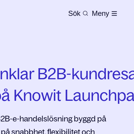
Sök
Meny
enklar B2B-kundres
på Knowit Launchp
 B2B-e-handelslösning byggd på
å snabbhet, flexibilitet och