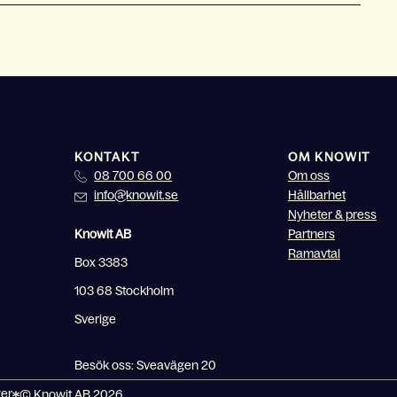
KONTAKT
OM KNOWIT
08 700 66 00
Om oss
info@knowit.se
Hållbarhet
Nyheter & press
Knowit AB
Partners
Ramavtal
Box 3383
103 68 Stockholm
Sverige
Besök oss: Sveavägen 20
wer
© Knowit AB 2026