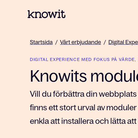
Till startsidan på Knowit
Startsida
/
Vårt erbjudande
/
Digital Exp
DIGITAL EXPERIENCE MED FOKUS PÅ VÄRDE
Knowits module
Vill du förbättra din webbplats
finns ett stort urval av module
enkla att installera och lätta at