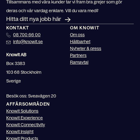
Tillsammans med våra kunder tar vi fram bra grejer som gör
deras och vår vardag enklare. Vill du vara med?
Hitta ditt nya jobb här
KONTAKT
OM KNOWIT
08 700 66 00
Om oss
info@knowit.se
Hållbarhet
Nyheter & press
Knowit AB
Partners
Ramavtal
Box 3383
103 68 Stockholm
Sverige
Besök oss: Sveavägen 20
AFFÄRSOMRÅDEN
Knowit Solutions
Knowit Experience
Knowit Connectivity
Knowit Insight
Knowit Products